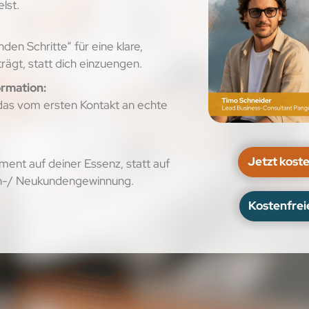
lst.
en Schritte“ für eine klare,
trägt, statt dich einzuengen.
rmation:
das vom ersten Kontakt an echte
Jetzt kost
ent auf deiner Essenz, statt auf
en-/ Neukundengewinnung.
Kostenfrei