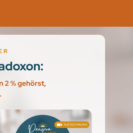
ER
adoxon:
n 2 % gehörst,
.