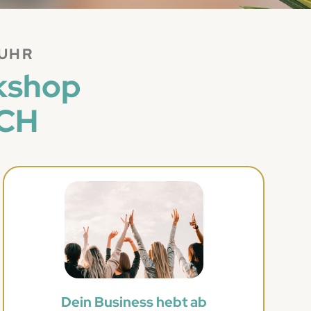
 UHR
kshop
ICH
Dein Business hebt ab