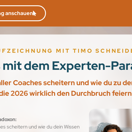
ng anschauen
UFZEICHNUNG MIT TIMO SCHNEID
s mit dem Experten-Par
ler Coaches scheitern und wie du zu de
die 2026 wirklich den Durchbruch feiern
adoxon:
es scheitern und wie du dein Wissen