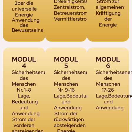
Dreieinigkeitsströme:
Strom zur
über die
Zentralstrom,
allgemeinen
universelle
Betreuerstrom,
Kräftigung
Energie
Vermittlerstrom
der
Anwendung
Energie
des
Bewusstseins
MODUL
MODUL
MODUL
4
5
6
Sicherheitsenergieschlösser
Sicherheitsenergieschlösser
Sicherheitsene
des
des
des
Menschen
Menschen
Menschen
Nr. 1-8
Nr. 9-16
17-26
Lage,
Lage,Bedeutung
Lage,Bedeutun
Bedeutung
und
und
und
Anwendung
Anwendung
Anwendung
Strom der
Strom der
rückwärtigen
vorderen
absteigenden
absteigenden
Energie