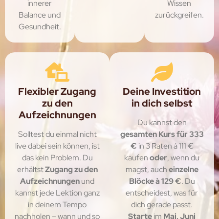
innerer
Wissen
Balance und
zurückgreifen.
Gesundheit.
Flexibler Zugang
Deine Investition
zu den
in dich selbst
Aufzeichnungen
Du kannst den
Solltest du einmal nicht
gesamten Kurs für 333
live dabei sein können, ist
€
in 3 Raten á 111 €
das kein Problem. Du
kaufen
oder
, wenn du
erhältst
Zugang zu den
magst, auch
einzelne
Aufzeichnungen
und
Blöcke à 129 €
. Du
kannst jede Lektion ganz
entscheidest, was für
in deinem Tempo
dich gerade passt.
nachholen – wann und so
Starte
im
Mai, Juni