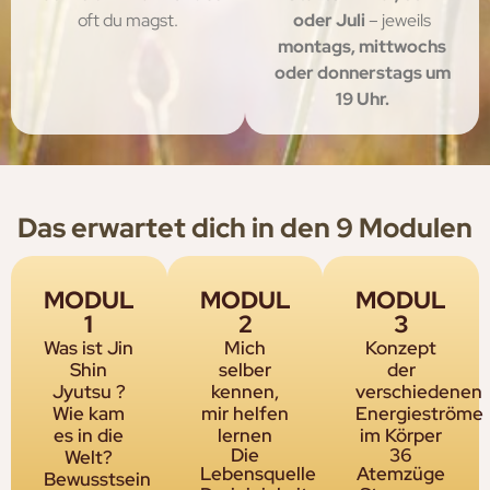
oft du magst.
oder Juli
– jeweils
montags, mittwochs
oder donnerstags um
19 Uhr.
Das erwartet dich in den 9 Modulen
MODUL
MODUL
MODUL
1
2
3
Was ist Jin
Mich
Konzept
Shin
selber
der
Jyutsu ?
kennen,
verschiedenen
Wie kam
mir helfen
Energieströme
es in die
lernen
im Körper
Die
36
Welt?
Lebensquelle
Atemzüge
Bewusstsein