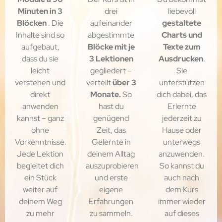
Minuten in 3
drei
liebevoll
Blöcken
. Die
aufeinander
gestaltete
Inhalte sind so
abgestimmte
Charts und
aufgebaut,
Blöcke mit je
Texte zum
dass du sie
3 Lektionen
Ausdrucken
.
leicht
gegliedert –
Sie
verstehen und
verteilt
über 3
unterstützen
direkt
Monate.
So
dich dabei, das
anwenden
hast du
Erlernte
kannst – ganz
genügend
jederzeit zu
ohne
Zeit, das
Hause oder
Vorkenntnisse.
Gelernte in
unterwegs
Jede Lektion
deinem Alltag
anzuwenden.
begleitet dich
auszuprobieren
So kannst du
ein Stück
und erste
auch nach
weiter auf
eigene
dem Kurs
deinem Weg
Erfahrungen
immer wieder
zu mehr
zu sammeln.
auf dieses