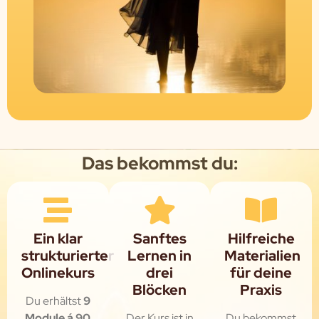
Das bekommst du:
Ein klar
Sanftes
Hilfreiche
strukturierter
Lernen in
Materialien
Onlinekurs
drei
für deine
Blöcken
Praxis
Du erhältst
9
Module á 90
Der Kurs ist in
Du bekommst