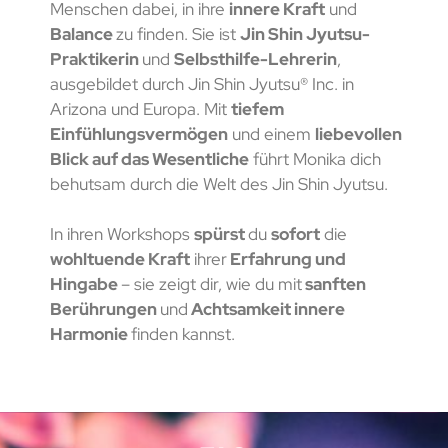
Menschen dabei, in ihre
innere Kraft
und
Balance
zu finden. Sie ist
Jin Shin Jyutsu-
Praktikerin
und
Selbsthilfe-Lehrerin
,
ausgebildet durch Jin Shin Jyutsu® Inc. in
Arizona und Europa. Mit
tiefem
Einfühlungsvermögen
und einem
liebevollen
Blick auf das Wesentliche
führt Monika dich
behutsam durch die Welt des Jin Shin Jyutsu.
In ihren Workshops
spürst
du
sofort
die
wohltuende Kraft
ihrer
Erfahrung und
Hingabe
– sie zeigt dir, wie du mit
sanften
Berührungen
und
Achtsamkeit innere
Harmonie
finden kannst.