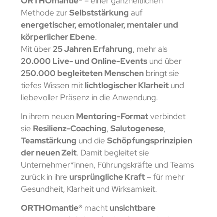
ORTHOmantie®
– einer ganzheitlichen
Methode zur
Selbststärkung
auf
energetischer, emotionaler, mentaler und
körperlicher Ebene
.
Mit über
25 Jahren Erfahrung
, mehr als
20.000 Live- und Online-Events
und über
250.000 begleiteten Menschen
bringt sie
tiefes Wissen mit
lichtlogischer Klarheit
und
liebevoller Präsenz in die Anwendung.
In ihrem neuen
Mentoring-Format
verbindet
sie
Resilienz-Coaching
,
Salutogenese
,
Teamstärkung
und die
Schöpfungsprinzipien
der neuen Zeit
. Damit begleitet sie
Unternehmer*innen, Führungskräfte und Teams
zurück in ihre
ursprüngliche Kraft
– für mehr
Gesundheit, Klarheit und Wirksamkeit.
ORTHOmantie®
macht
unsichtbare