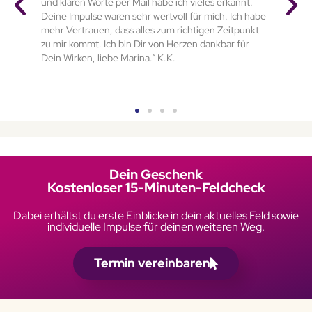
und klaren Worte per Mail habe ich vieles erkannt.
Deine Impulse waren sehr wertvoll für mich. Ich habe
mehr Vertrauen, dass alles zum richtigen Zeitpunkt
zu mir kommt. Ich bin Dir von Herzen dankbar für
Dein Wirken, liebe Marina.“ K.K.
Dein Geschenk
Kostenloser 15-Minuten-Feldcheck
Dabei erhältst du erste Einblicke in dein aktuelles Feld sowie
individuelle Impulse für deinen weiteren Weg.
Termin vereinbaren