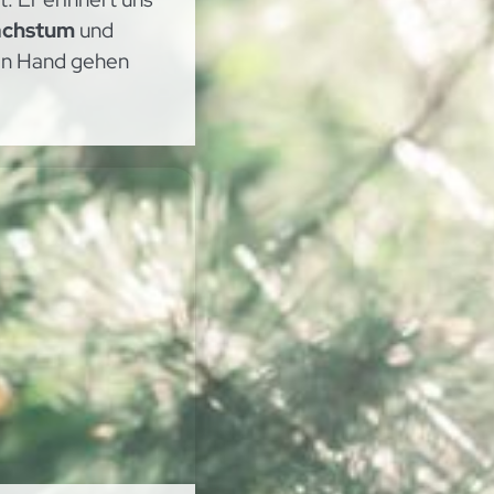
achstum
und
in Hand gehen