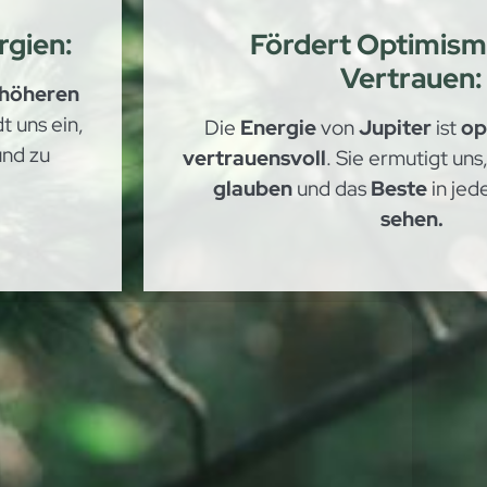
rgien:
Fördert Optimism
Vertrauen:
höheren
dt uns ein,
Die
Energie
von
Jupiter
ist
op
und zu
vertrauensvoll
. Sie ermutigt uns
glauben
und das
Beste
in jed
sehen.