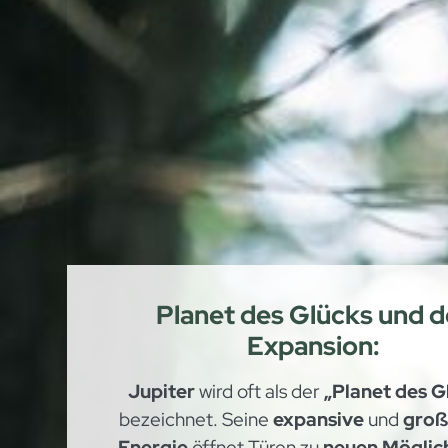
Planet des Glücks und d
Expansion:
Jupiter
wird oft als der
„Planet des G
bezeichnet. Seine
expansive
und
groß
Energie
öffnet Türen zu
neuen Möglic