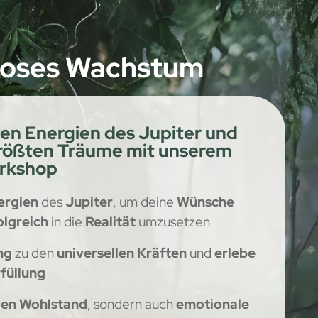
nloses Wachstum
len Energien des Jupiter und
größten Träume mit unserem
orkshop
ergien
des
Jupiter
, um deine
Wünsche
olgreich
in die
Realität
umzusetzen
ng
zu den
universellen Kräften
und
erlebe
rfüllung
len Wohlstand
, sondern auch
emotionale