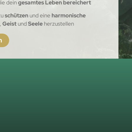
die dein
gesamtes Leben bereichert
zu
schützen
und eine
harmonische
,
Geist
und
Seele
herzustellen
n