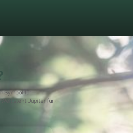
?
ein Symbol für
n Welt steht Jupiter für