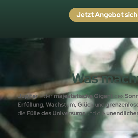
Jetzt Angebot sich
Was macht
Jupiter
– der
majestätische Gigant
des
Son
Erfüllung, Wachstum, Glück
und
grenzenlos
die
Fülle des Universums
und die
unendliche