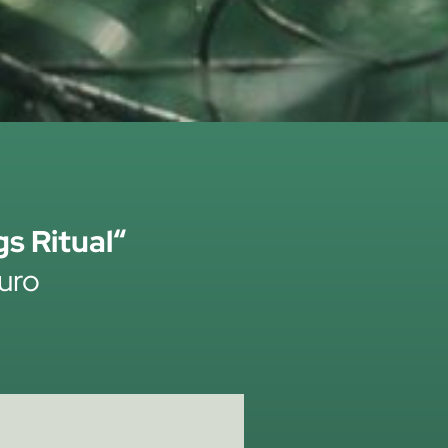
s Ritual“
Euro