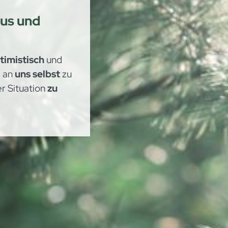
us und
timistisch
und
, an
uns selbst
zu
er Situation
zu