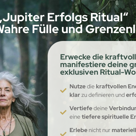
„Jupiter Erfolgs Ritual“
 Wahre Fülle und Grenze
Erwecke die kraftvol
manifestiere deine 
exklusiven Ritual-W
Nutze
die
kraftvollen En
klar
zu definieren und
erf
Vertiefe
deine
Verbindu
eine
tiefere spirituelle E
Erlebe
nicht nur
materiel