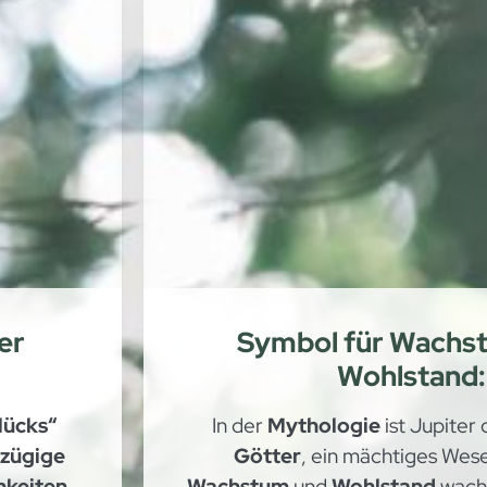
er
Symbol für Wachs
Wohlstand:
lücks“
In der
Mythologie
ist Jupiter
zügige
Götter
, ein mächtiges Wes
hkeiten
Wachstum
und
Wohlstand
wacht