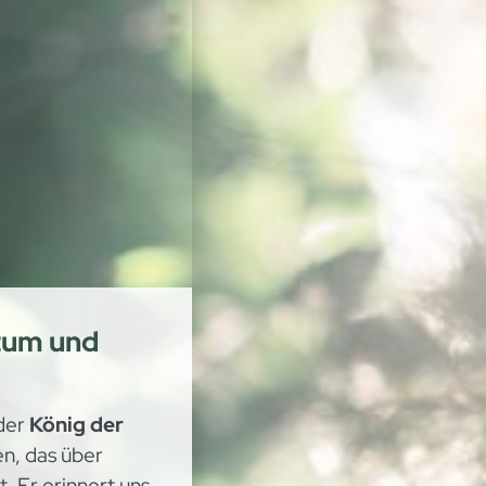
tum und
 der
König der
en, das über
. Er erinnert uns