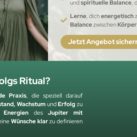
und
spirituelle Balance
, 
Lerne
, dich
energetisch
Balance
zwischen
Körper
Jetzt Angebot sicher
olgs Ritual?
de Praxis
, die speziell darauf
stand, Wachstum
und
Erfolg
zu
n Energien
des
Jupiter
mit
deine
Wünsche klar
zu definieren