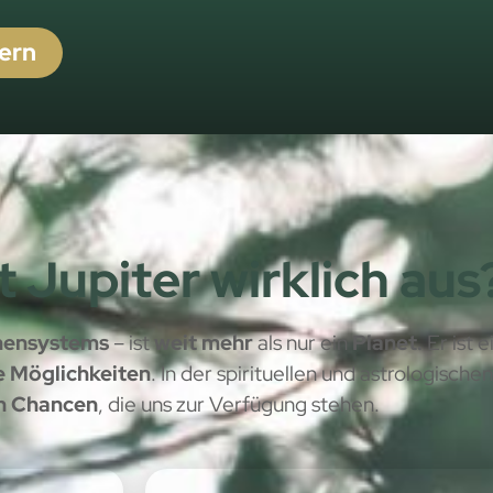
ern
 Jupiter wirklich aus
nensystems
– ist
weit mehr
als nur ein
Planet.
Er ist 
e Möglichkeiten
. In der spirituellen und astrologische
n Chancen
, die uns zur Verfügung stehen.