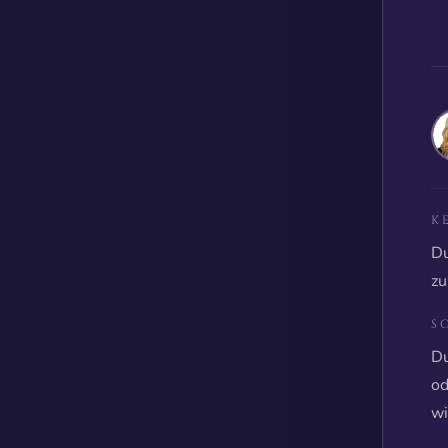
K
Du
zu
S
Du
od
wi