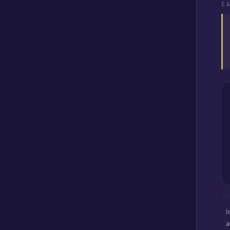
E
I
a