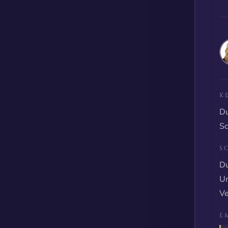
K
Du
Sc
S
Du
Un
Ve
E