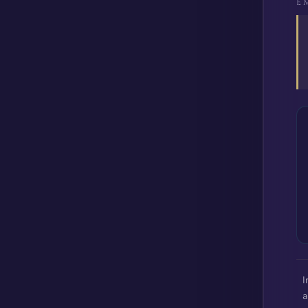
E
I
a