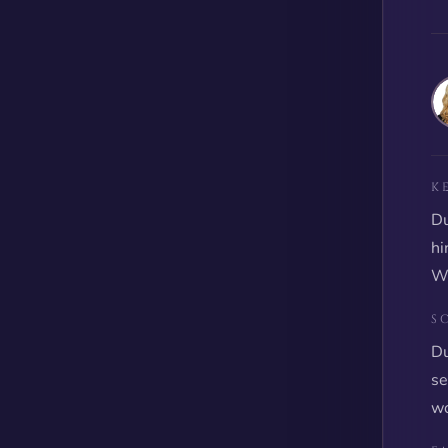
K
Du
hi
Wi
S
Du
se
wo