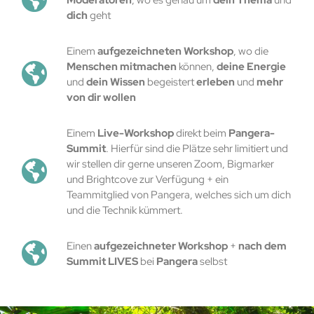
dich
geht
Einem
aufgezeichneten Workshop
, wo die
Menschen mitmachen
können,
deine Energie
und
dein Wissen
begeistert
erleben
und
mehr
von dir wollen
Einem
Live-Workshop
direkt beim
Pangera-
Summit
. Hierfür sind die Plätze sehr limitiert und
wir stellen dir gerne unseren Zoom, Bigmarker
und Brightcove zur Verfügung + ein
Teammitglied von Pangera, welches sich um dich
und die Technik kümmert.
Einen
aufgezeichneter Workshop
+
nach dem
Summit LIVES
bei
Pangera
selbst