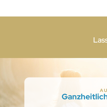
Lass
A
Ganzheitlic