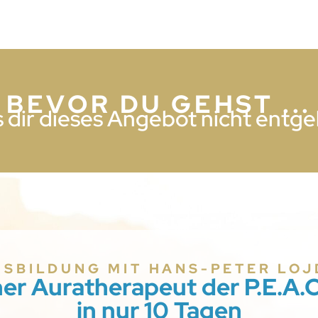
BEVOR DU GEHST ...
 dir dieses Angebot nicht entg
USBILDUNG MIT HANS-PETER LOJ
her Auratherapeut der P.E.A.
in nur 10 Tagen