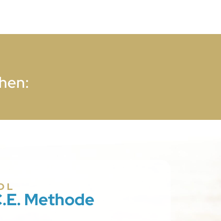
ehen:
DL
C.E. Methode