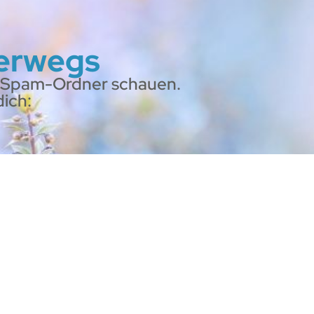
terwegs
im Spam-Ordner schauen.
ich: