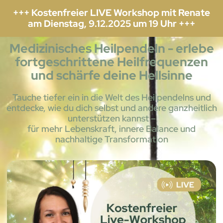
+++ Kostenfreier LIVE Workshop mit Renate
am Dienstag, 9.12.2025 um 19 Uhr +++
Medizinisches Heilpendeln - erlebe
fortgeschrittene Heilfrequenzen
und schärfe deine Hellsinne
Tauche tiefer ein in die Welt des Heilpendelns und
entdecke, wie du dich selbst und andere ganzheitlich
unterstützen kannst –
für mehr Lebenskraft, innere Balance und
nachhaltige Transformation