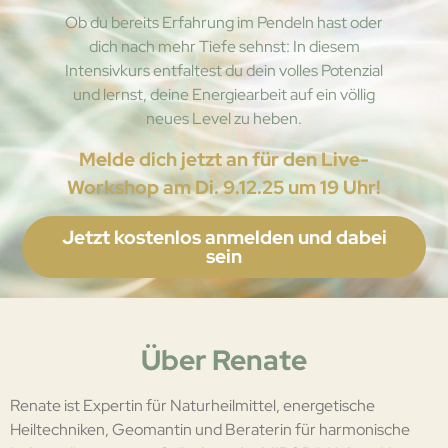
Ob du bereits Erfahrung im Pendeln hast oder
dich nach mehr Tiefe sehnst: In diesem
Intensivkurs entfaltest du dein volles Potenzial
und lernst, deine Energiearbeit auf ein völlig
neues Level zu heben.
Melde dich jetzt an für den Live-
Workshop am Di. 9.12.25 um 19 Uhr!
Jetzt kostenlos anmelden und dabei
sein
Über Renate
Renate ist Expertin für Naturheilmittel, energetische
Heiltechniken, Geomantin und Beraterin für harmonische