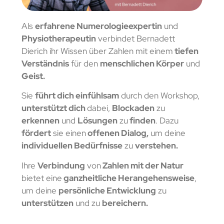
Als
erfahrene Numerologieexpertin
und
Physiotherapeutin
verbindet Bernadett
Dierich ihr Wissen über Zahlen mit einem
tiefen
Verständnis
für den
menschlichen Körper
und
Geist.
Sie
führt dich einfühlsam
durch den Workshop,
u
nterstützt dich
dabei,
Blockaden
zu
erkennen
und
Lösungen
zu
finden
. Dazu
fördert
sie einen
offenen Dialog,
um deine
individuellen Bedürfnisse
zu
verstehen.
Ihre
Verbindung
von
Zahlen mit der Natur
bietet eine
ganzheitliche Herangehensweise
,
um deine
persönliche Entwicklung
zu
unterstützen
und zu
bereichern.