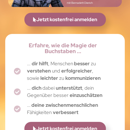
Jetzt kostenfrei anmelden
Erfahre, wie die Magie der
Buchstaben ...
...
dir hilft
, Menschen
besser
zu
verstehen
und
erfolgreicher
,
sowie
leichter
zu
kommunizieren
...
dich
dabei
unterstützt
, dein
Gegenüber besser
einzuschätzen
...
deine
zwischenmenschlichen
Fähigkeiten
verbessert
Jetzt kostenfrei anmelden