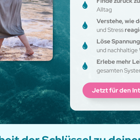
Finde zurück zu
Alltag
Verstehe, wie 
und Stress
reagi
Löse Spannung
und nachhaltige
Erlebe mehr Lei
gesamten Syst
Jetzt für den I