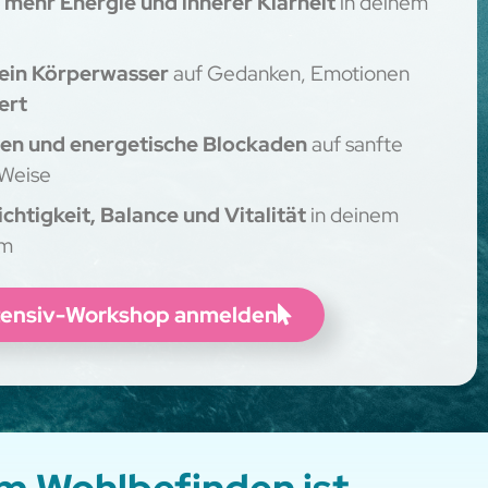
 mehr Energie und innerer Klarheit
in deinem
dein Körperwasser
auf Gedanken, Emotionen
ert
en und energetische Blockaden
auf sanfte
 Weise
chtigkeit, Balance und Vitalität
in deinem
em
ntensiv-Workshop anmelden