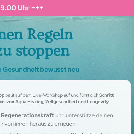
19.00 Uhr +++
enen Regeln
zu stoppen
ne Gesundheit bewusst neu
op
baut auf dem Live-Workshop auf und führt dich
Schritt
Praxis von Aqua Healing, Zellgesundheit und Longevity
.
e Regenerationskraft
und unterstütze deinen
ch von innen heraus zu erneuern