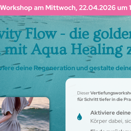
-Workshop am Mittwoch, 22.04.2026 um 
ity Flow - die gold
n mit Aqua Healing 
tiviere deine Regeneration und gestalte dei
Dieser
Vertiefungsworksh
für Schritt tiefer in die 
Aktiviere dein
Körper dabei, si