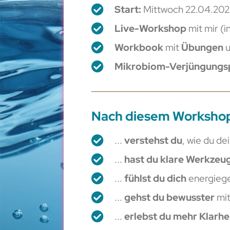
Start:
Mittwoch 22.04.202
Live-Workshop
mit mir (i
Workbook
mit
Übungen
Mikrobiom-Verjüngungs
Nach diesem Workshop 
...
verstehst du
, wie du de
...
hast du klare Werkzeu
...
fühlst du dich
energiege
...
gehst du bewusster
mit
...
erlebst du mehr Klarhe