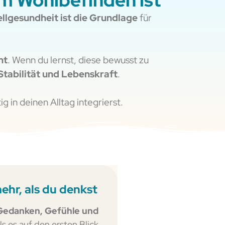
m Wohlbefinden ist
llgesundheit ist die Grundlage
für
ht
. Wenn du lernst, diese bewusst zu
 Stabilität und Lebenskraft
.
g in deinen Alltag integrierst.
ehr, als du denkst
Gedanken, Gefühle und
als es auf den ersten Blick