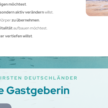
eigen möchtest
.
 sondern aktiv verändern
willst.
 Körper
zu übernehmen
.
italität
aufbauen möchtest.
er vertiefen willst
.
 KIRSTEN DEUTSCHLÄNDER
e Gastgeberin