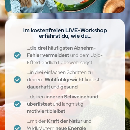
Im kostenfreien LIVE-Workshop
erfährst du, wie du…
…die
drei häufigsten Abnehm-
Fehler vermeidest
und dem Jojo-
Effekt endlich Lebewohl sagst
…in drei einfachen Schritten zu
deinem
Wohlfühlgewicht
findest –
dauerhaft
und
gesund
…deinen
inneren Schweinehund
überlistest
und langfristig
motiviert bleibst
…mit der
Kraft der Natur
und
Wildkräutern
neue Energie