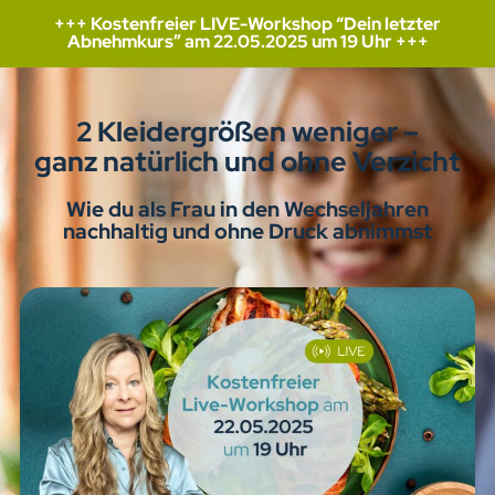
+++ Kostenfreier LIVE-Workshop “Dein letzter
Abnehmkurs” am 22.05.2025 um 19 Uhr +++
2 Kleidergrößen weniger –
ganz natürlich und ohne Verzicht
Wie du als Frau in den Wechseljahren
nachhaltig und ohne Druck abnimmst