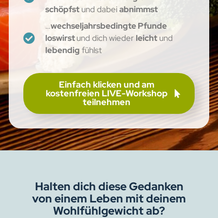
schöpfst
und dabei
abnimmst
…
wechseljahrsbedingte Pfunde
loswirst
und dich wieder
leicht
und
lebendig
fühlst
Einfach klicken und am
kostenfreien LIVE-Workshop
teilnehmen
Halten dich diese Gedanken
von einem Leben mit deinem
Wohlfühlgewicht ab?