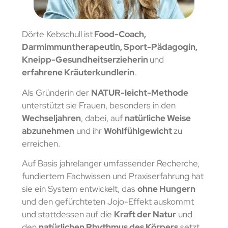
Dörte Kebschull ist
Food-Coach,
Darmimmuntherapeutin, Sport-Pädagogin,
Kneipp-Gesundheitserzieherin
und
erfahrene Kräuterkundlerin
.
Als Gründerin der
NATUR-leicht-Methode
unterstützt sie Frauen, besonders in den
Wechseljahren
, dabei, auf
natürliche Weise
abzunehmen
und ihr
Wohlfühlgewicht
zu
erreichen.
Auf Basis jahrelanger umfassender Recherche,
fundiertem Fachwissen und Praxiserfahrung hat
sie ein System entwickelt, das
ohne Hungern
und den gefürchteten Jojo-Effekt auskommt
und stattdessen auf die
Kraft der Natur
und
den
natürlichen Rhythmus des Körpers
setzt.