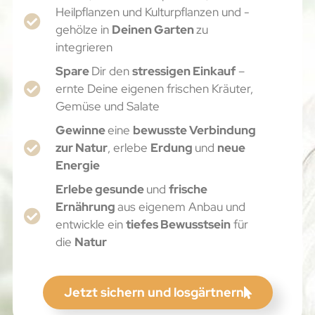
Heilpflanzen und Kulturpflanzen und -
gehölze in
Deinen Garten
zu
integrieren
Spare
Dir den
stressigen Einkauf
–
ernte Deine eigenen frischen Kräuter,
Gemüse und Salate
Gewinne
eine
bewusste Verbindung
zur Natur
, erlebe
Erdung
und
neue
Energie
Erlebe gesunde
und
frische
Ernährung
aus eigenem Anbau und
entwickle ein
tiefes Bewusstsein
für
die
Natur
Jetzt sichern und losgärtnern