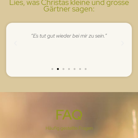
Lies, was Christas kleine und grosse
Gärtner sagen:
“Es tut gut wieder bei mir zu sein.”
“
FAQ
Häufig gestellte Fragen