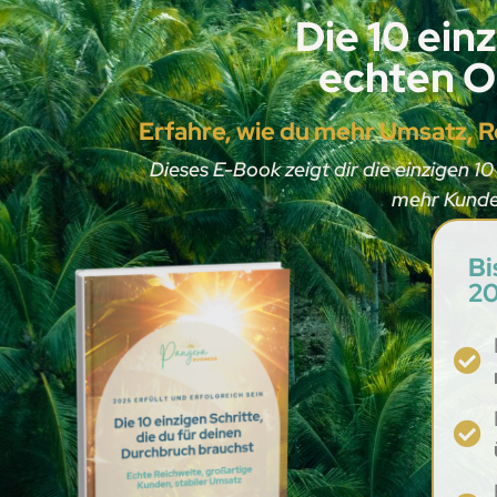
Die 10 ein
echten On
Erfahre, wie du mehr Umsatz, Re
Dieses E-Book zeigt dir die einzigen 10
mehr Kunden
Bi
20