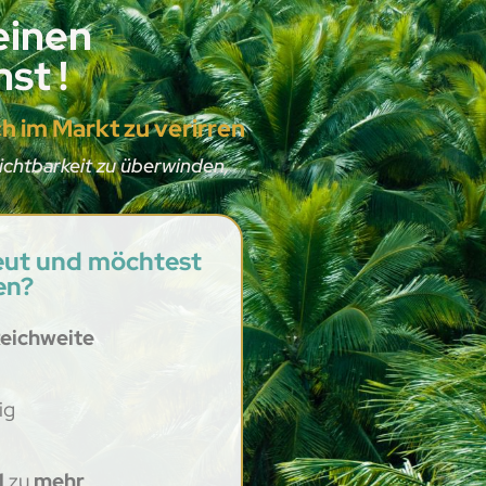
deinen
st !
h im Markt zu verirren
Sichtbarkeit zu überwinden,
peut und möchtest
en?
eichweite
ig
l
zu
mehr