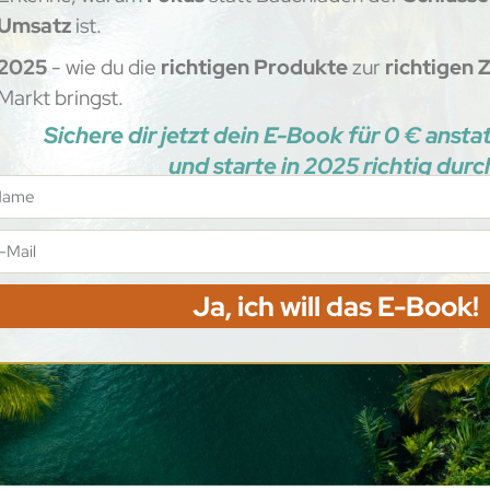
Umsatz
ist.
2025
- wie du die
richtigen Produkte
zur
richtigen 
Markt bringst.
Sichere dir jetzt dein E-Book für 0 € ansta
und starte in 2025
richtig durc
Ja, ich will das E-Book!