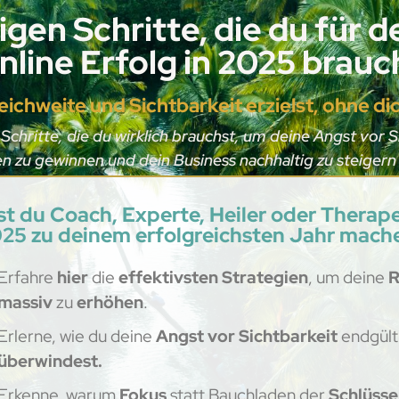
zigen Schritte, die du für 
line Erfolg in 2025 brauch
ichweite und Sichtbarkeit erzielst, ohne dic
 Schritte, die du wirklich brauchst, um deine Angst vor 
 zu gewinnen und dein Business nachhaltig zu steigern
st du Coach, Experte, Heiler oder Thera
25 zu deinem erfolgreichsten Jahr mach
Erfahre
hier
die
effektivsten Strategien
, um deine
R
massiv
zu
erhöhen
.
Erlerne, wie du deine
Angst vor Sichtbarkeit
endgült
überwindest.
Erkenne, warum
Fokus
statt Bauchladen der
Schlüsse