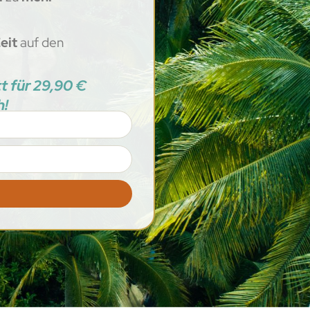
Zeit
auf den
tt für 29,90 €
h!