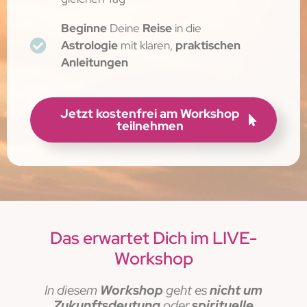
Beginne
Deine
Reise
in die
Astrologie
mit klaren,
praktischen
Anleitungen
Jetzt kostenfrei am Workshop
teilnehmen
Das erwartet Dich im LIVE-
Workshop
In diesem
Workshop
geht es
nicht um
Zukunftsdeutung
oder
spirituelle