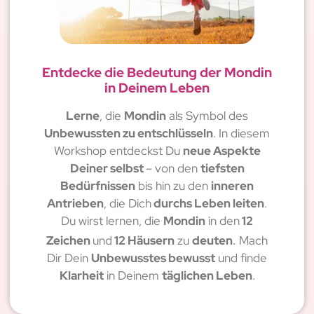
Entdecke die Bedeutung der Mondin
in Deinem Leben
Lerne
, die
Mondin
als Symbol des
Unbewussten zu entschlüsseln
. In diesem
Workshop entdeckst Du
neue Aspekte
Deiner selbst
– von den
tiefsten
Bedürfnissen
bis hin zu den
inneren
Antrieben
, die Dich
durchs Leben leiten
.
Du wirst lernen, die
Mondin
in den
12
.
Zeichen
und
12 Häusern
zu
deuten
Mach
Dir Dein
Unbewusstes bewusst
und finde
Klarheit
in Deinem
täglichen Leben
.