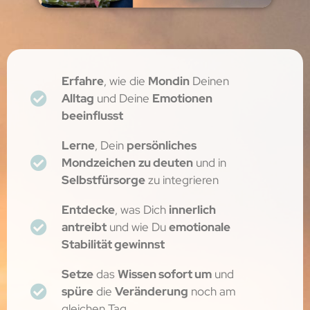
Erfahre
, wie die
Mondin
Deinen
Alltag
und Deine
Emotionen
beeinflusst
Lerne
, Dein
persönliches
Mondzeichen
zu deuten
und in
Selbstfürsorge
zu integrieren
Entdecke
, was Dich
innerlich
antreibt
und wie Du
emotionale
Stabilität gewinnst
Setze
das
Wissen sofort um
und
spüre
die
Veränderung
noch am
gleichen Tag