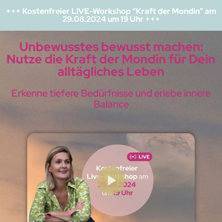
+++ Kostenfreier LIVE-Workshop “Kraft der Mondin” am
29.08.2024 um 19 Uhr +++
Unbewusstes bewusst machen:
Nutze die Kraft der Mondin für Dein
alltägliches Leben
Erkenne tiefere Bedürfnisse und erlebe innere
Balance