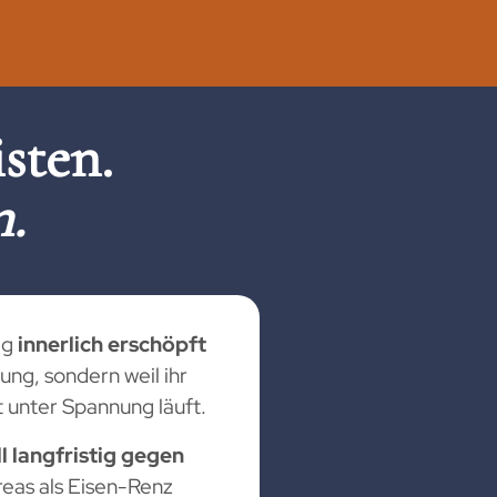
sten.
n.
lg
innerlich erschöpft
ung, sondern weil ihr
 unter Spannung läuft.
 langfristig gegen
eas als Eisen-Renz