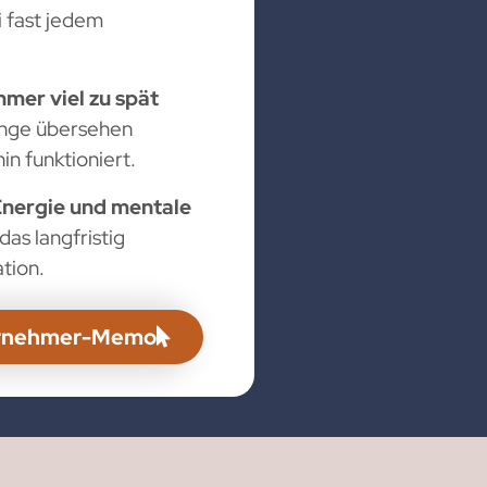
i fast jedem
mer viel zu spät
lange übersehen
in funktioniert.
Energie und mentale
das langfristig
ation.
nternehmer-Memo