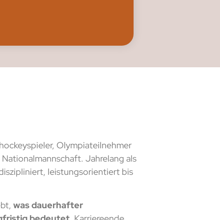
shockeyspieler, Olympiateilnehmer
 Nationalmannschaft. Jahrelang als
szipliniert, leistungsorientiert bis
ebt,
was dauerhafter
fristig bedeutet.
Karriereende,