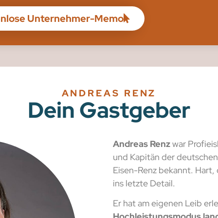
ostenlose Unternehmer-Memo
ANDREAS RENZ
Dein Gastgeber
Andreas Renz
war Profiei
und Kapitän der deutschen
Eisen-Renz bekannt. Hart, di
ins letzte Detail.
Er hat am eigenen Leib erl
Hochleistungsmodus lang