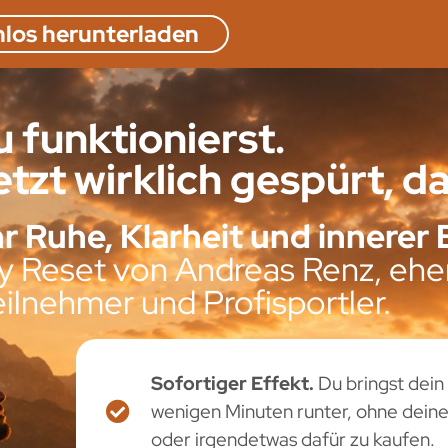
nlos herunterladen
 funktionierst.
tzt wirklich gespürt, da
r Ruhe, Klarheit und innerer 
ty Reset von Andreas Renz, ehe
ilnehmer und Profisportler.
Sofortiger Effekt.
Du bringst dei
wenigen Minuten runter, ohne dein
oder irgendetwas dafür zu kaufen.