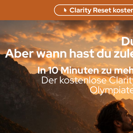
Clarity Reset koste
Du
Aber wann hast du zule
In 10 Minuten zu meh
Der kostenlose Clari
Olympiate