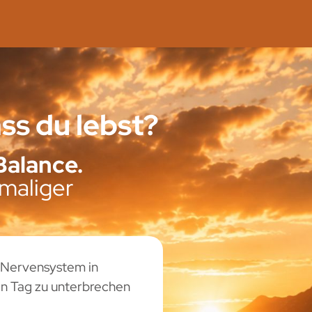
ss du lebst?
Balance.
maliger
n Nervensystem in
en Tag zu unterbrechen