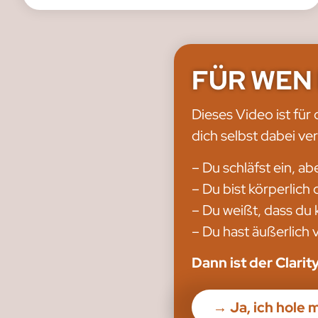
FÜR WEN 
Dieses Video ist für
dich selbst dabei ve
– Du schläfst ein, ab
– Du bist körperlich 
– Du weißt, dass du 
– Du hast äußerlich 
Dann ist der Clarit
→ Ja, ich hole 