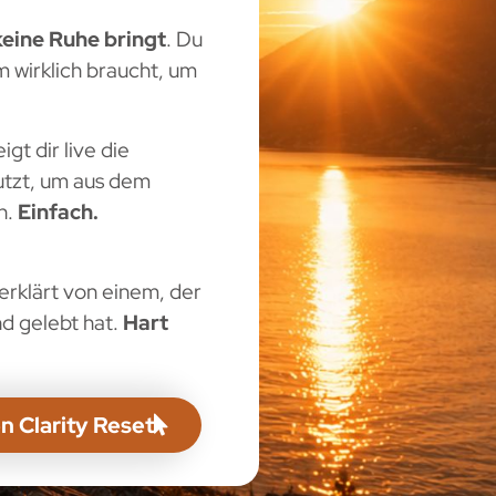
 keine Ruhe bringt
. Du
 wirklich braucht, um
gt dir live die
nutzt, um aus dem
n.
Einfach.
 erklärt von einem, der
d gelebt hat.
Hart
n Clarity Reset