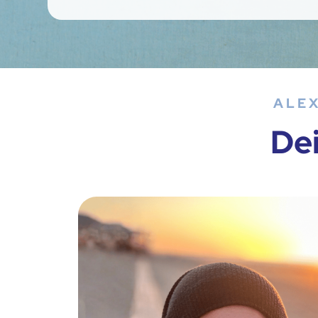
ALE
De