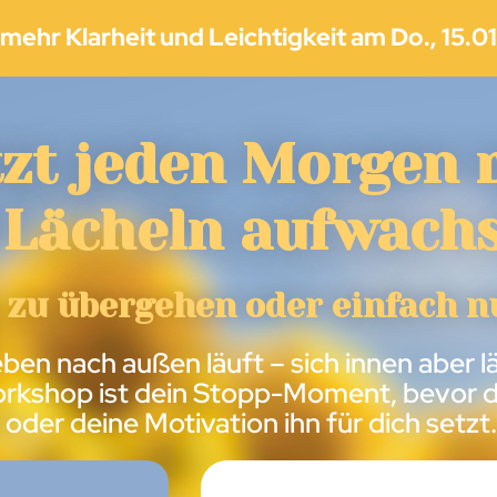
mehr Klarheit und Leichtigkeit am Do., 15.0
tzt jeden Morgen 
 Lächeln aufwach
t zu übergehen oder einfach n
en nach außen läuft – sich innen aber l
Workshop ist dein Stopp-Moment, bevor d
 oder deine Motivation ihn für dich setzt.