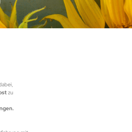
dabei,
bst
zu
ungen.