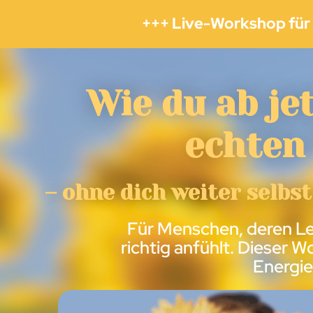
+++ Live-Workshop für 
Wie du ab je
echten
– ohne dich weiter selbs
Für Menschen, deren Leb
richtig anfühlt. Dieser 
Energie