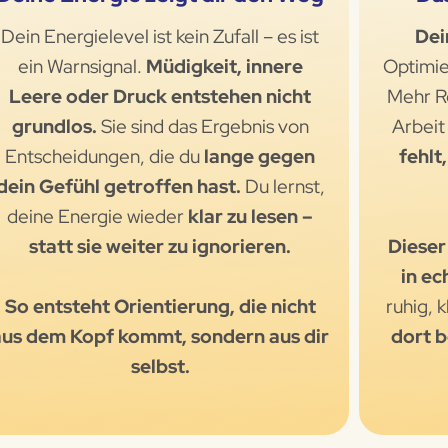
Dein Energielevel ist kein Zufall – es ist
Dei
ein Warnsignal.
Müdigkeit, innere
Optimi
Leere oder Druck entstehen nicht
Mehr Ro
grundlos.
Sie sind das Ergebnis von
Arbeit
Entscheidungen, die du
lange gegen
fehlt
dein Gefühl getroffen hast.
Du lernst,
deine Energie wieder
klar zu lesen –
statt sie weiter zu ignorieren.
Dieser
in ec
So entsteht Orientierung, die nicht
ruhig, 
aus dem Kopf kommt, sondern aus dir
dort b
selbst.