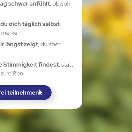
tag schwer anfühlt
, obwohl
“
du dich täglich selbst
u merken
r längst zeigt
, du aber
e Stimmigkeit findest
, statt
nzureißen
rei teilnehmen