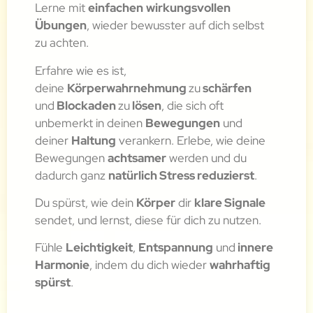
Lerne mit
einfachen
wirkungsvollen
Übungen
, wieder bewusster auf dich selbst
zu achten.
Erfahre wie es ist,
deine
Körperwahrnehmung
zu
schärfen
und
Blockaden
zu
lösen
, die sich oft
unbemerkt in deinen
Bewegungen
und
deiner
Haltung
verankern. Erlebe, wie deine
Bewegungen
achtsamer
werden und du
dadurch ganz
natürlich Stress reduzierst
.
Du spürst, wie dein
Körper
dir
klare Signale
sendet, und lernst, diese für dich zu nutzen.
Fühle
Leichtigkeit
,
Entspannung
und
innere
Harmonie
, indem du dich wieder
wahrhaftig
spürst
.